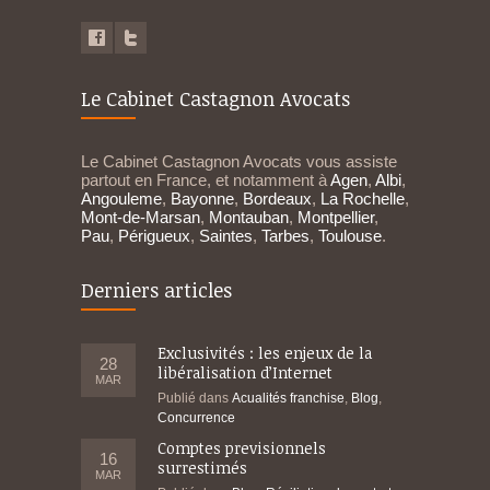
Le Cabinet Castagnon Avocats
Le Cabinet Castagnon Avocats vous assiste
partout en France, et notamment à
Agen
,
Albi
,
Angouleme
,
Bayonne
,
Bordeaux
,
La Rochelle
,
Mont-de-Marsan
,
Montauban
,
Montpellier
,
Pau
,
Périgueux
,
Saintes
,
Tarbes
,
Toulouse
.
Derniers articles
Exclusivités : les enjeux de la
28
libéralisation d’Internet
MAR
Publié dans
Acualités franchise
,
Blog
,
Concurrence
Comptes previsionnels
16
surrestimés
MAR