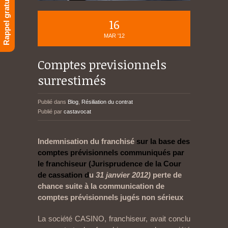
Rappel gratuit
16
MAR '12
Comptes previsionnels
surrestimés
Publié dans
Blog
,
Résiliation du contrat
Publié par
castavocat
Indemnisation du franchisé
sur la base des
comptes prévisionnels communiqués par
le franchiseur (Jurisprudence de la Cour
de cassation d
u
31 janvier 2012)
perte de
chance suite à la communication de
comptes prévisionnels jugés non sérieux
La société CASINO, franchiseur, avait conclu