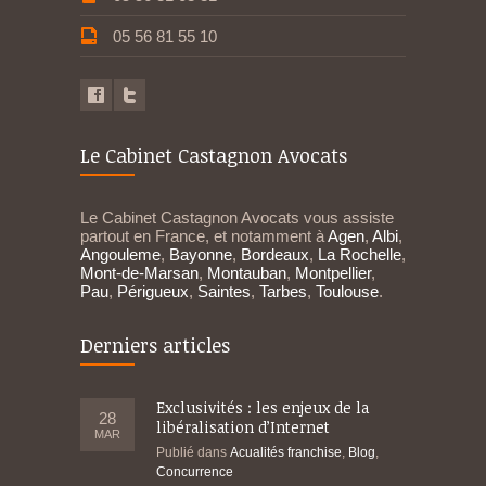
05 56 81 55 10
Le Cabinet Castagnon Avocats
Le Cabinet Castagnon Avocats vous assiste
partout en France, et notamment à
Agen
,
Albi
,
Angouleme
,
Bayonne
,
Bordeaux
,
La Rochelle
,
Mont-de-Marsan
,
Montauban
,
Montpellier
,
Pau
,
Périgueux
,
Saintes
,
Tarbes
,
Toulouse
.
Derniers articles
Exclusivités : les enjeux de la
28
libéralisation d’Internet
MAR
Publié dans
Acualités franchise
,
Blog
,
Concurrence