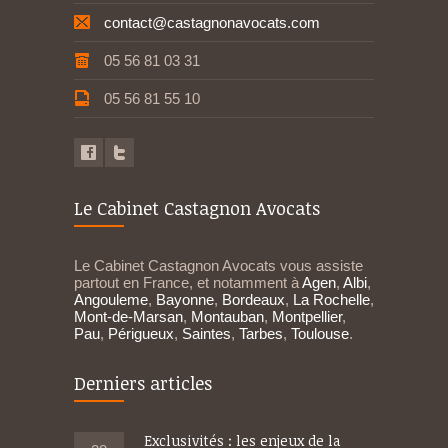
contact@castagnonavocats.com
05 56 81 03 31
05 56 81 55 10
Le Cabinet Castagnon Avocats
Le Cabinet Castagnon Avocats vous assiste
partout en France, et notamment à
Agen
,
Albi
,
Angouleme
,
Bayonne
,
Bordeaux
,
La Rochelle
,
Mont-de-Marsan
,
Montauban
,
Montpellier
,
Pau
,
Périgueux
,
Saintes
,
Tarbes
,
Toulouse
.
Derniers articles
Exclusivités : les enjeux de la